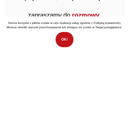
zapraszamy do
rozmowy
.
Strona korzysta z plików cookie w celu realizacji usług zgodnie z
Polityką prywatności
.
Możesz określić warunki przechowywania lub dostępu do cookie w Twojej przeglądarce.
OK!
Kontakt bezpośredni
Marcin Tauber ·
+48 782 892 028
m.tauber@rsgroup.pl