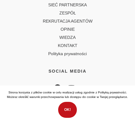
SIEĆ PARTNERSKA
ZESPÓŁ
REKRUTACJA AGENTÓW
OPINIE
WIEDZA
KONTAKT
Polityka prywatności
SOCIAL MEDIA
Strona korzysta z plików cookie w celu realizacji usług zgodnie z
Polityką prywatności
.
Możesz określić warunki przechowywania lub dostępu do cookie w Twojej przeglądarce.
OK!
Wszelkie prawa zastrzeżone (C) 2026
RS Real Estate
Realizacja
EstiCRM