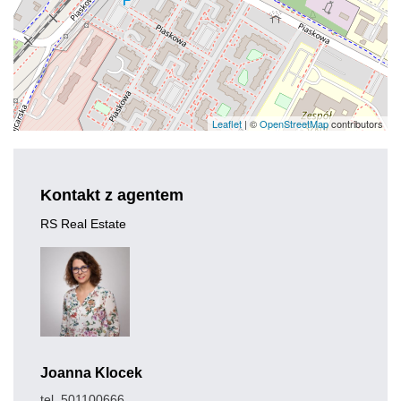
Leaflet
| ©
OpenStreetMap
contributors
Kontakt z agentem
RS Real Estate
Joanna Klocek
tel. 501100666