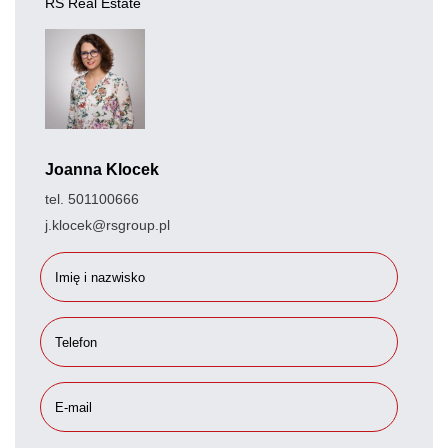
RS Real Estate
Joanna Klocek
tel. 501100666
j.klocek@rsgroup.pl