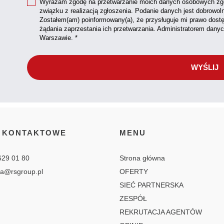
Wyrażam zgodę na przetwarzanie moich danych osobowych zgo
związku z realizacją zgłoszenia. Podanie danych jest dobrowol
Zostałem(am) poinformowany(a), że przysługuje mi prawo dostę
żądania zaprzestania ich przetwarzania. Administratorem dany
Warszawie. *
 KONTAKTOWE
MENU
629 01 80
Strona główna
ia@rsgroup.pl
OFERTY
SIEĆ PARTNERSKA
ZESPÓŁ
REKRUTACJA AGENTÓW