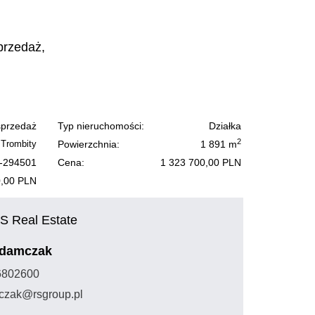
przedaż,
sprzedaż
Typ nieruchomości:
Działka
2
Trombity
Powierzchnia:
1 891 m
-294501
Cena:
1 323 700,00 PLN
,00 PLN
S Real Estate
Adamczak
36802600
czak@rsgroup.pl