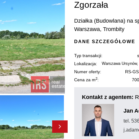
Zgorzała
Działka (Budowlana) na s
Warszawa, Trombity
DANE SZCZEGÓŁOWE
Typ transakcji:
Lokalizacja:
Warszawa Ursynów, 
Numer oferty:
RS-GS
2
Cena za m
:
700
Kontakt z agentem:
R
Jan 
tel. 5
j.adam