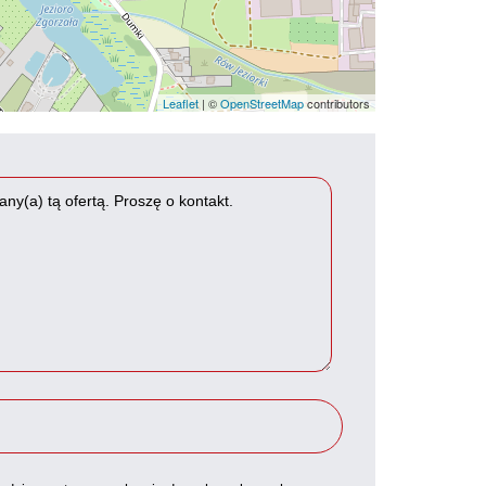
Leaflet
| ©
OpenStreetMap
contributors