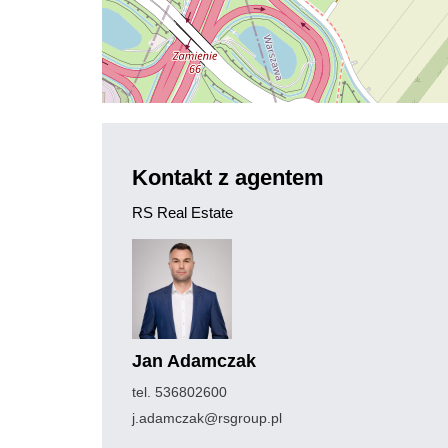
Kontakt z agentem
RS Real Estate
Jan Adamczak
tel. 536802600
j.adamczak@rsgroup.pl