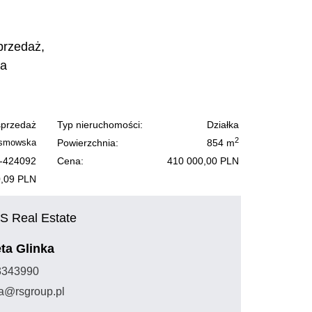
przedaż,
ka
sprzedaż
Typ nieruchomości:
Działka
2
osmowska
Powierzchnia:
854 m
-424092
Cena:
410 000,00 PLN
,09 PLN
S Real Estate
eta Glinka
93343990
ka@rsgroup.pl