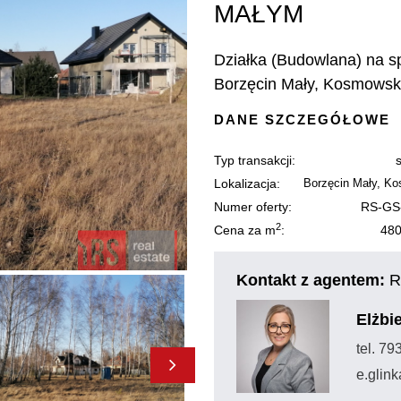
MAŁYM
Działka (Budowlana) na s
Borzęcin Mały, Kosmows
DANE SZCZEGÓŁOWE
Typ transakcji:
Lokalizacja:
Borzęcin Mały, K
Numer oferty:
RS-GS
2
Cena za m
:
480
Kontakt z agentem:
R
Elżbi
tel. 7
e.glin