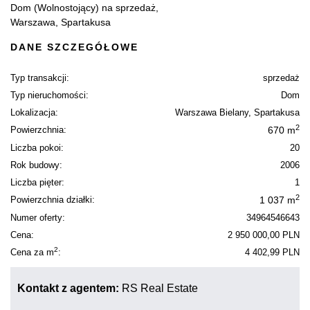
Dom (Wolnostojący) na sprzedaż,
Warszawa, Spartakusa
DANE SZCZEGÓŁOWE
Typ transakcji:
sprzedaż
Typ nieruchomości:
Dom
Lokalizacja:
Warszawa Bielany, Spartakusa
2
Powierzchnia:
670 m
Liczba pokoi:
20
Rok budowy:
2006
Liczba pięter:
1
2
Powierzchnia działki:
1 037 m
Numer oferty:
34964546643
Cena:
2 950 000,00 PLN
2
Cena za m
:
4 402,99 PLN
Kontakt z agentem:
RS Real Estate